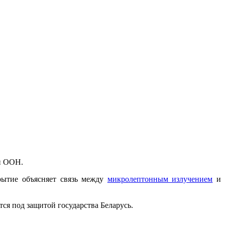
и ООН.
рытие объясняет связь между
микролептонным излучением
и
ся под защитой государства Беларусь.