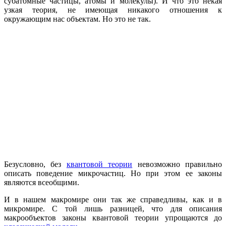
субатомные частицы, атомы и молекулы). И что это некая
узкая теория, не имеющая никакого отношения к
окружающим нас объектам. Но это не так.
Безусловно, без
квантовой теории
невозможно правильно
описать поведение микрочастиц. Но при этом ее законы
являются всеобщими.
И в нашем макромире они так же справедливы, как и в
микромире. С той лишь разницей, что для описания
макрообъектов законы квантовой теории упрощаются до