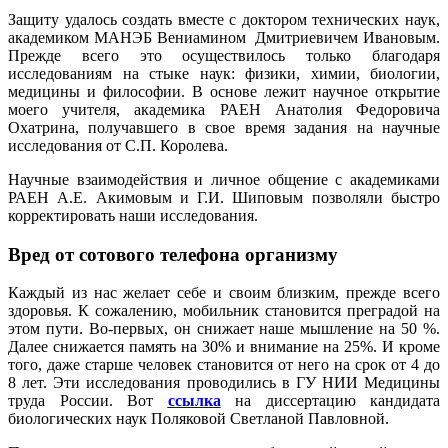
Защиту удалось создать вместе с доктором технических наук,
академиком МАНЭБ Вениамином Дмитриевичем Ивановым.
Прежде всего это осуществилось только благодаря
исследованиям на стыке наук: физики, химии, биологии,
медицины и философии. В основе лежит научное открытие
моего учителя, академика РАЕН Анатолия Федоровича
Охатрина, получавшего в свое время задания на научные
исследования от С.П. Королева.
Научные взаимодействия и личное общение с академиками
РАЕН А.Е. Акимовым и Г.И. Шиповым позволяли быстро
корректировать наши исследования.
Вред от сотового телефона организму
Каждый из нас желает себе и своим близким, прежде всего
здоровья. К сожалению, мобильник становится преградой на
этом пути. Во-первых, он снижает наше мышление на 50 %.
Далее снижается память на 30% и внимание на 25%. И кроме
того, даже старше человек становится от него на срок от 4 до
8 лет. Эти исследования проводились в ГУ НИИ Медицины
труда России. Вот
ссылка
на диссертацию кандидата
биологических наук Поляковой Светланой Павловной.