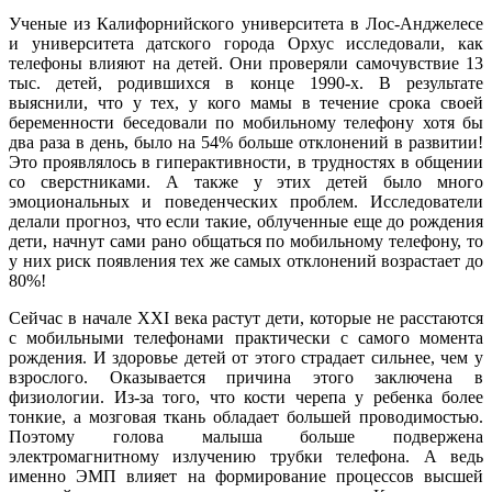
Ученые из Калифорнийского университета в Лос-Анджелесе
и университета датского города Орхус исследовали, как
телефоны влияют на детей. Они проверяли самочувствие 13
тыс. детей, родившихся в конце 1990-х. В результате
выяснили, что у тех, у кого мамы в течение срока своей
беременности беседовали по мобильному телефону хотя бы
два раза в день, было на 54% больше отклонений в развитии!
Это проявлялось в гиперактивности, в трудностях в общении
со сверстниками. А также у этих детей было много
эмоциональных и поведенческих проблем. Исследователи
делали прогноз, что если такие, облученные еще до рождения
дети, начнут сами рано общаться по мобильному телефону, то
у них риск появления тех же самых отклонений возрастает до
80%!
Сейчас в начале XXI века растут дети, которые не расстаются
с мобильными телефонами практически с самого момента
рождения. И здоровье детей от этого страдает сильнее, чем у
взрослого. Оказывается причина этого заключена в
физиологии. Из-за того, что кости черепа у ребенка более
тонкие, а мозговая ткань обладает большей проводимостью.
Поэтому голова малыша больше подвержена
электромагнитному излучению трубки телефона. А ведь
именно ЭМП влияет на формирование процессов высшей