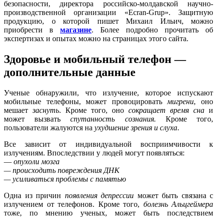
безопасности, директора российско-молдавской научно-
производственной организации «Ecran-Grup». Защитную
продукцию, о которой пишет Михаил Ильич, можно
приобрести в
магазине
. Более подробно прочитать об
экспертизах и опытах можно на страницах этого сайта.
Здоровье и мобильный телефон —
дополнительные данные
Ученые обнаружили, что излучение, которое испускают
мобильные телефоны, может провоцировать
мигрени
, оно
мешает
заснуть
. Кроме того, оно
сокращает время сна
и
может вызвать
спутанность сознания.
Кроме того,
пользователи жалуются на
ухудшение зрения и слуха
.
Все зависит от индивидуальной восприимчивости к
излучениям. Впоследствии у людей могут появляться:
—
опухоли мозга
— происходить повреждения ДНК
— усиливаться проблемы с памятью
Одна из причин
появления депрессии
может быть связана с
излучением от телефонов. Кроме того,
болезнь Альцгеймера
тоже, по мнению ученых, может быть последствием