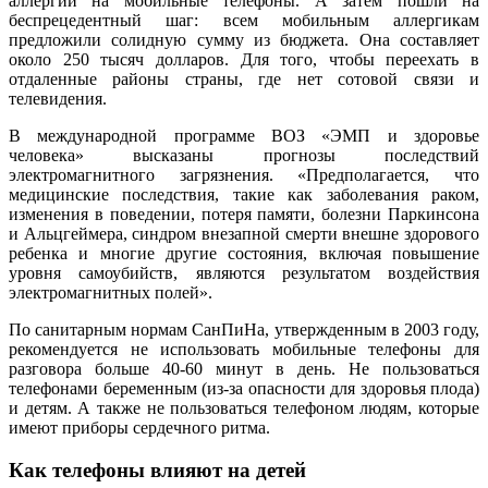
аллергии на мобильные телефоны. А затем пошли на
беспрецедентный шаг: всем мобильным аллергикам
предложили солидную сумму из бюджета. Она составляет
около 250 тысяч долларов. Для того, чтобы переехать в
отдаленные районы страны, где нет сотовой связи и
телевидения.
В международной программе ВОЗ «ЭМП и здоровье
человека» высказаны прогнозы последствий
электромагнитного загрязнения. «Предполагается, что
медицинские последствия, такие как заболевания раком,
изменения в поведении, потеря памяти, болезни Паркинсона
и Альцгеймера, синдром внезапной смерти внешне здорового
ребенка и многие другие состояния, включая повышение
уровня самоубийств, являются результатом воздействия
электромагнитных полей».
По санитарным нормам СанПиНа, утвержденным в 2003 году,
рекомендуется не использовать мобильные телефоны для
разговора больше 40-60 минут в день. Не пользоваться
телефонами беременным (из-за опасности для здоровья плода)
и детям. А также не пользоваться телефоном людям, которые
имеют приборы сердечного ритма.
Как телефоны влияют на детей