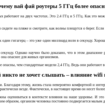
чему вай фай роутеры 5 ГГц более опас
 работают на двух частотах. Это 2.4 ГГц и 5 ГГц. Как это можн
вы сидите на пляже и смотрите, как волны плещутся о берег. Ес
к один гигагерц – это уже один миллиард волн в секунду. Хорош
секунду. Однако научно было доказано, что в этом диапазоне 
м она опаснее для живых организмов.
е опасны, чем стандартные модели 2,4 ГГц. Ведь они работают в 
 никто не хочет слышать – влияние wifi 
. Благодаря этому, жизнь стала невероятно комфортной и интере
 практически везде. Фактически, в настоящее время он несет бол
жны оцениваться в контексте влияния на наше здоровье. И это
ким образом, организм человека постоянно подвергается малым д