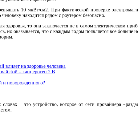
превышать 10 мкВт/см2. При фактической проверке электромагн
о человеку находится рядом с роутером безопасно.
я здоровья, то она заключается не в самом электрическом прибор
сь, но оказывается, что с каждым годом появляется все больше и
ворим.
ай влияет на здоровье человека
вай фай – канцероген 2 В
ной и новорожденного?
о
х словах – это устройство, которое от сети провайдера «разд
нетом.