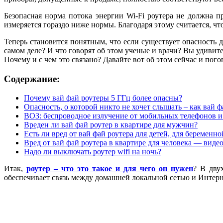
Безопасная норма потока энергии Wi-Fi роутера не должна 
измеряется гораздо ниже нормы. Благодаря этому считается, чт
Теперь становится понятным, что если существует опасность дл
самом деле? И что говорят об этом ученые и врачи? Вы удивите
Почему и с чем это связано? Давайте вот об этом сейчас и пого
Содержание:
Почему вай фай роутеры 5 ГГц более опасны?
Опасность, о которой никто не хочет слышать – как вай ф
ВОЗ: беспроводное излучение от мобильных телефонов и 
Вреден ли вай фай роутер в квартире для мужчин?
Есть ли вред от вай фай роутера для детей, для беремен
Вред от вай фай роутера в квартире для человека — виде
Надо ли выключать роутер wifi на ночь?
Итак,
роутер – что это такое и для чего он нужен
? В дву
обеспечивает связь между домашней локальной сетью и Интер