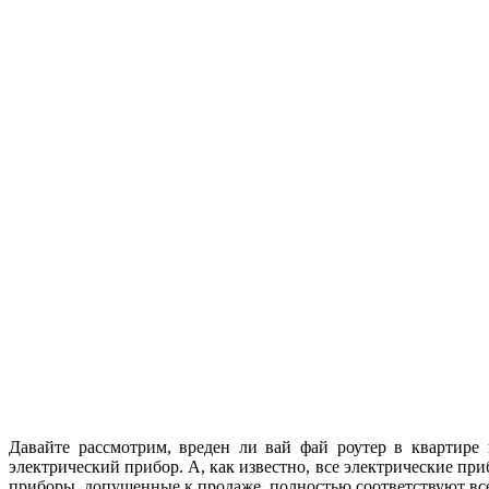
Давайте рассмотрим, вреден ли вай фай роутер в квартире
электрический прибор. А, как известно, все электрические п
приборы, допущенные к продаже, полностью соответствуют вс